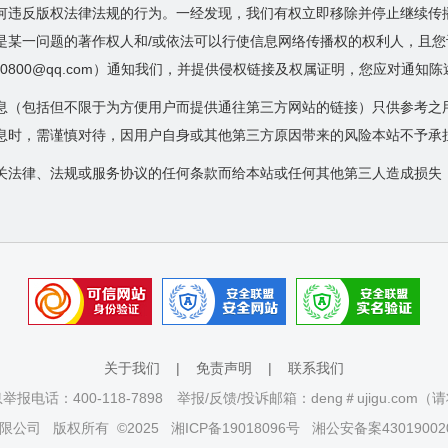
何违反版权法律法规的行为。一经发现，我们有权立即移除并停止继续传
是某一问题的著作权人和/或依法可以行使信息网络传播权的权利人，且
600800@qq.com）通知我们，并提供侵权链接及权属证明，您应对通知
息（包括但不限于为方便用户而提供通往第三方网站的链接）只供参考之
息时，需谨慎对待，因用户自身或其他第三方原因带来的风险本站不予承
关法律、法规或服务协议的任何条款而给本站或任何其他第三人造成损失
关于我们
|
免责声明
|
联系我们
报电话：400-118-7898 举报/反馈/投诉邮箱：deng＃ujigu.com
限公司
版权所有 ©2025
湘ICP备19018096号
湘公安备案43019002